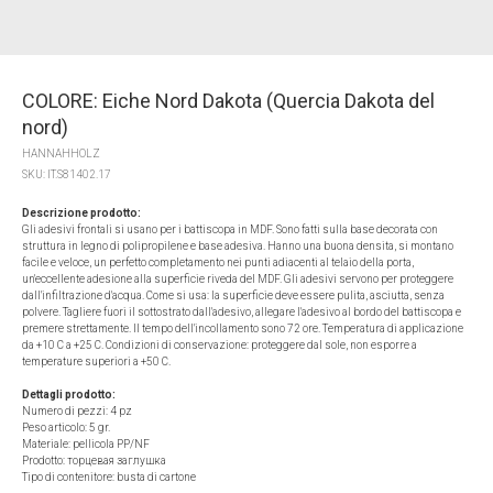
COLORE: Eiche Nord Dakota (Quercia Dakota del
nord)
HANNAHHOLZ
SKU:
IT.S81402.17
Descrizione prodotto:
Gli adesivi frontali si usano per i battiscopa in MDF. Sono fatti sulla base decorata con
struttura in legno di polipropilene e base adesiva. Hanno una buona densita, si montano
facile e veloce, un perfetto completamento nei punti adiacenti al telaio della porta,
un'eccellente adesione alla superficie riveda del MDF. Gli adesivi servono per proteggere
dall'infiltrazione d'acqua. Come si usa: la superficie deve essere pulita, asciutta, senza
polvere. Tagliere fuori il sottostrato dall'adesivo, allegare l'adesivo al bordo del battiscopa e
premere strettamente. Il tempo dell'incollamento sono 72 ore. Temperatura di applicazione
da +10 С a +25 С. Condizioni di conservazione: proteggere dal sole, non esporre a
temperature superiori a +50 С.
Dettagli prodotto:
Numero di pezzi: 4 pz
Peso articolo: 5 gr.
Materiale: pellicola PP/NF
Prodotto: торцевая заглушка
Tipo di contenitore: busta di cartone