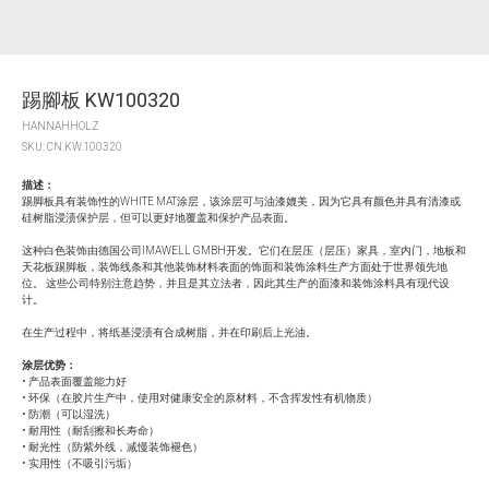
踢腳板 KW100320
HANNAHHOLZ
SKU:
CN.KW.100320
描述：
踢脚板具有装饰性的WHITE MAT涂层，该涂层可与油漆媲美，因为它具有颜色并具有清漆或
硅树脂浸渍保护层，但可以更好地覆盖和保护产品表面。
这种白色装饰由德国公司IMAWELL GMBH开发。它们在层压（层压）家具，室内门，地板和
天花板踢脚板，装饰线条和其他装饰材料表面的饰面和装饰涂料生产方面处于世界领先地
位。 这些公司特别注意趋势，并且是其立法者，因此其生产的面漆和装饰涂料具有现代设
计。
在生产过程中，将纸基浸渍有合成树脂，并在印刷后上光油。
涂层优势：
• 产品表面覆盖能力好
• 环保（在胶片生产中，使用对健康安全的原材料，不含挥发性有机物质）
• 防潮（可以湿洗）
• 耐用性（耐刮擦和长寿命）
• 耐光性（防紫外线，减慢装饰褪色）
• 实用性（不吸引污垢）