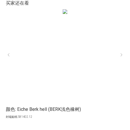
买家还在看
颜色: Eiche Berk hell (BERK浅色橡树)
颜色
封端贴纸 S81402.12
封端贴