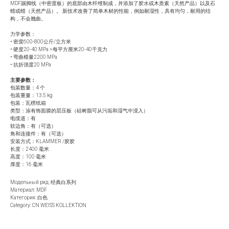
MDF踢脚线（中密度板）的底部由木纤维制成，并添加了胶水或木质素（天然产品）以及石
蜡或蜡（天然产品）。 新技术改善了简单木材的性能，例如耐湿性，具有均匀，耐用的结
构，不会翘曲。
力学参数：
• 密度600-800公斤/立方米
• 硬度20-40 MPa =每平方厘米20-40千克力
• 弯曲模量2200 MPa
• 抗折强度20 MPa
主要参数：
包装数量：4 个
包装重量：13.5 kg
包装：瓦楞纸箱
类型：涂有饰面膜的层压板（硅树脂可从污垢和湿气中浸入）
电缆道：有
软边角：有（可选）
角和连接件：有（可选）
安装方式：KLAMMER /胶胶
长度：2400 毫米
高度：100 毫米
厚度：16 毫米
Модельный ряд: 经典白系列
Материал: MDF
Категория: 白色
Category: CN WEISS KOLLEKTION